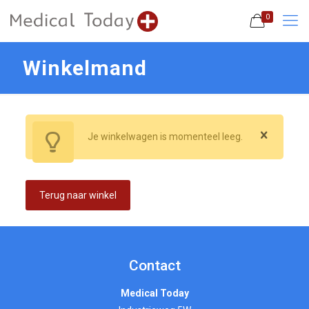
0
Winkelmand
Je winkelwagen is momenteel leeg.
Terug naar winkel
Contact
Medical Today